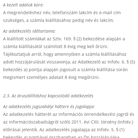
A kezelt adatok köre:
A megrendeléshez név, telefonszám lakcím és e-mail cím
szükséges, a számla kiállításához pedig név és lakcím.
Az adatkezelés időtartama:
A kiállított számlákat az Sztv. 169. § (2) bekezdése alapján a
számla kiállításától számított 8 évig meg kell őrizni.
Tájékoztatjuk arról, hogy amennyiben a számla kiállításához
adott hozzájárulását visszavonja, az Adatkezelő az Infotv. 6. § (5)
bekezdés a) pontja alapján jogosult a számla kiállítása során
megismert személyes adatait 8 évig megőrizni.
2.3. Az áruszállításhoz kapcsolódó adatkezelés
Az adatkezelés jogszabályi háttere és jogalapja:
Az adatkezelés hátterét az információs önrendelkezési jogról és
az információszabadságról szóló 2011. évi CXII. törvény (Infotv.)
előírásai jelentik. Az adatkezelés jogalapja az Infotv. 5. § (1)
bekezdés a) pontjával összhangban az Ön hozzájárulása.