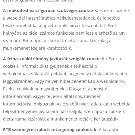
A működéshez szigorúan szükséges cookie-k:
Ezek a cookie-k
a weboldal használatához nélkülözhetetlenek, és lehetővé
teszik a weboldal alapvető funkcióinak használatát. Ezek
hiányába az oldal számos funkciója nem lesz elérhető az Ön
számára. Ezen típusú cookie-k élettartama kizárólag a
munkamenet idejére korlátozódik.
A felhasználói élmény javítását szolgáló cookie-k :
Ezek a
cookie-k információkat gyűjtenek a felhasználó
weboldalhasználatáról, például, hogy mely oldalakat látogatja
leggyakrabban, vagy milyen hibaüzenetet kap a weboldalról.
Ezek a cookie-k nem gyűjtenek a látogatót azonosító
információkat, vagyis teljesen általános, névtelen
információkkal dolgoznak. Az ezekből nyert adatokat a weboldal
teljesítményének javítására használjuk. Ezen típusú cookie-k
élettartama kizárólag a munkamenet idejére korlátozódik.
RTB személyre szabott retargeting cookiek-k:
A korábbi