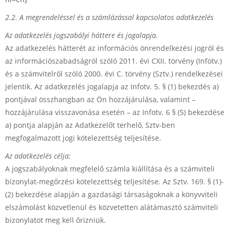
2.2. A megrendeléssel és a számlázással kapcsolatos adatkezelés
Az adatkezelés jogszabályi háttere és jogalapja.
Az adatkezelés hátterét az információs önrendelkezési jogról és
az információszabadságról szóló 2011. évi CXII. törvény (Infotv.)
és a számvitelről szóló 2000. évi C. törvény (Sztv.) rendelkezései
jelentik. Az adatkezelés jogalapja az Infotv. 5. § (1) bekezdés a)
pontjával összhangban az Ön hozzájárulása, valamint –
hozzájárulása visszavonása esetén – az Infotv. 6 § (5) bekezdése
a) pontja alapján az Adatkezelőt terhelő, Sztv-ben
megfogalmazott jogi kötelezettség teljesítése.
Az adatkezelés célja:
A jogszabályoknak megfelelő számla kiállítása és a számviteli
bizonylat-megőrzési kötelezettség teljesítése. Az Sztv. 169. § (1)-
(2) bekezdése alapján a gazdasági társaságoknak a könyvviteli
elszámolást közvetlenül és közvetetten alátámasztó számviteli
bizonylatot meg kell őrizniük.