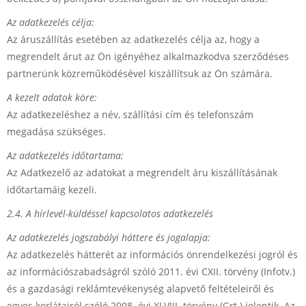
Az adatkezelés célja:
Az áruszállítás esetében az adatkezelés célja az, hogy a
megrendelt árut az Ön igényéhez alkalmazkodva szerződéses
partnerünk közreműködésével kiszállítsuk az Ön számára.
A kezelt adatok köre:
Az adatkezeléshez a név, szállítási cím és telefonszám
megadása szükséges.
Az adatkezelés időtartama:
Az Adatkezelő az adatokat a megrendelt áru kiszállításának
időtartamáig kezeli.
2.4. A hírlevél-küldéssel kapcsolatos adatkezelés
Az adatkezelés jogszabályi háttere és jogalapja:
Az adatkezelés hátterét az információs önrendelkezési jogról és
az információszabadságról szóló 2011. évi CXII. törvény (Infotv.)
és a gazdasági reklámtevékenység alapvető feltételeiről és
egyes korlátairól szóló 2008. évi XLVIII. törvény (Grt.) jelentik. Az