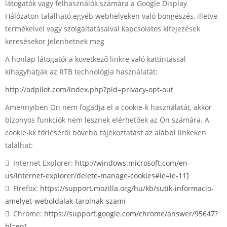
látogatók vagy felhasználók számára a Google Display
Hálózaton található egyéb webhelyeken való böngészés, illetve
termékeivel vagy szolgáltatásaival kapcsolatos kifejezések
keresésekor jelenhetnek meg
A honlap látogatói a következő linkre való kattintással
kihagyhatják az RTB technológia használatát:
http://adpilot.com/index.php?pid=privacy-opt-out
Amennyiben Ön nem fogadja el a cookie-k használatát, akkor
bizonyos funkciók nem lesznek elérhetőek az Ön számára. A
cookie-kk törléséről bővebb tájékoztatást az alábbi linkeken
találhat:
 Internet Explorer:
http://windows.microsoft.com/en-
us/internet-explorer/delete-manage-cookies#ie=ie-11]
 Firefox:
https://support.mozilla.org/hu/kb/sutik-informacio-
amelyet-weboldalak-tarolnak-szami
 Chrome:
https://support.google.com/chrome/answer/95647?
hl=en]