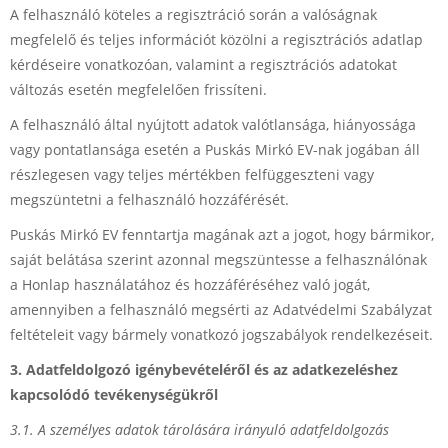
A felhasználó köteles a regisztráció során a valóságnak
megfelelő és teljes információt közölni a regisztrációs adatlap
kérdéseire vonatkozóan, valamint a regisztrációs adatokat
változás esetén megfelelően frissíteni.
A felhasználó által nyújtott adatok valótlansága, hiányossága
vagy pontatlansága esetén a Puskás Mirkó EV-nak jogában áll
részlegesen vagy teljes mértékben felfüggeszteni vagy
megszüntetni a felhasználó hozzáférését.
Puskás Mirkó EV fenntartja magának azt a jogot, hogy bármikor,
saját belátása szerint azonnal megszüntesse a felhasználónak
a Honlap használatához és hozzáféréséhez való jogát,
amennyiben a felhasználó megsérti az Adatvédelmi Szabályzat
feltételeit vagy bármely vonatkozó jogszabályok rendelkezéseit.
3. Adatfeldolgozó igénybevételéről és az adatkezeléshez
kapcsolódó tevékenységükről
3.1. A személyes adatok tárolására irányuló adatfeldolgozás