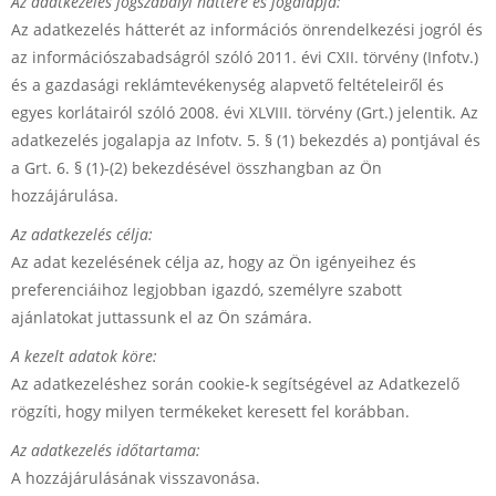
Az adatkezelés jogszabályi háttere és jogalapja:
Az adatkezelés hátterét az információs önrendelkezési jogról és
az információszabadságról szóló 2011. évi CXII. törvény (Infotv.)
és a gazdasági reklámtevékenység alapvető feltételeiről és
egyes korlátairól szóló 2008. évi XLVIII. törvény (Grt.) jelentik. Az
adatkezelés jogalapja az Infotv. 5. § (1) bekezdés a) pontjával és
a Grt. 6. § (1)-(2) bekezdésével összhangban az Ön
hozzájárulása.
Az adatkezelés célja:
Az adat kezelésének célja az, hogy az Ön igényeihez és
preferenciáihoz legjobban igazdó, személyre szabott
ajánlatokat juttassunk el az Ön számára.
A kezelt adatok köre:
Az adatkezeléshez során cookie-k segítségével az Adatkezelő
rögzíti, hogy milyen termékeket keresett fel korábban.
Az adatkezelés időtartama:
A hozzájárulásának visszavonása.