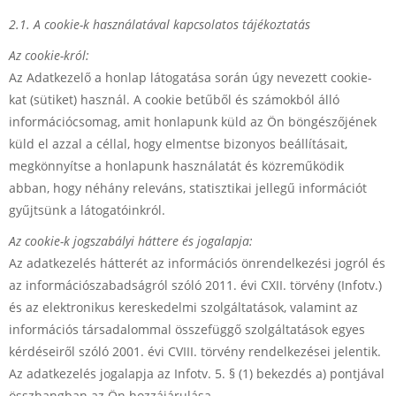
2.1. A cookie-k használatával kapcsolatos tájékoztatás
Az cookie-król:
Az Adatkezelő a honlap látogatása során úgy nevezett cookie-
kat (sütiket) használ. A cookie betűből és számokból álló
információcsomag, amit honlapunk küld az Ön böngészőjének
küld el azzal a céllal, hogy elmentse bizonyos beállításait,
megkönnyítse a honlapunk használatát és közreműködik
abban, hogy néhány releváns, statisztikai jellegű információt
gyűjtsünk a látogatóinkról.
Az cookie-k jogszabályi háttere és jogalapja:
Az adatkezelés hátterét az információs önrendelkezési jogról és
az információszabadságról szóló 2011. évi CXII. törvény (Infotv.)
és az elektronikus kereskedelmi szolgáltatások, valamint az
információs társadalommal összefüggő szolgáltatások egyes
kérdéseiről szóló 2001. évi CVIII. törvény rendelkezései jelentik.
Az adatkezelés jogalapja az Infotv. 5. § (1) bekezdés a) pontjával
összhangban az Ön hozzájárulása.