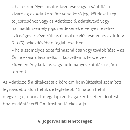
– ha a személyes adatok kezelése vagy továbbítása
kizárólag az Adatkezelőre vonatkozó jogi kötelezettség
teljesítéséhez vagy az Adatkezelő, adatátvevő vagy
harmadik személy jogos érdekének érvényesítéséhez
szükséges, kivéve kötelező adatkezelés esetén és az Infotv.
6. § (5) bekezdésében foglalt esetben;
– ha a személyes adat felhasználása vagy továbbítása – az
Ön hozzájárulása nélkül – közvetlen üzletszerzés,
közvélemény-kutatás vagy tudományos kutatás céljára
történik.
Az Adatkezelő a tiltakozást a kérelem benyújtásától számított
legrövidebb időn belül, de legfeljebb 15 napon belül
megvizsgálja, annak megalapozottsága kérdésében döntést
hoz, és döntéséről Önt írásban tájékoztatja.
6. Jogorvoslati lehetőségek